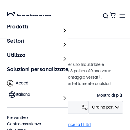
Prodotti
Monitor
Settori
Monitor da 8 pollici
Utilizzo
Monitor da 8 pollici progettati per uso industriale e
Soluzioni personalizzate
commerciale. Questi monitor da 8 pollici offrono varie
connessioni video e opzioni di montaggio versatili,
Accedi
consentendo loro di integrarsi perfettamente qualsiasi
contesto.
Italiano
Mostra di più
Filtro (
1
)
Ordina per:
Preventivo
Centro assistenza
Monitor 8 pollici
eMark
Cancella i filtri