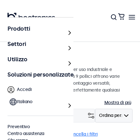
Prodotti
Monitor
Settori
Monitor da 9 pollici
Utilizzo
Monitor da 9 pollici progettati per uso industriale e
Soluzioni personalizzate
commerciale. Questi monitor da 9 pollici offrono varie
connessioni video e opzioni di montaggio versatili,
Accedi
consentendo loro di integrarsi perfettamente qualsiasi
contesto.
Italiano
Mostra di più
Filtro (
1
)
Ordina per:
Preventivo
Centro assistenza
Monitor 9 pollici
eMark
Cancella i filtri