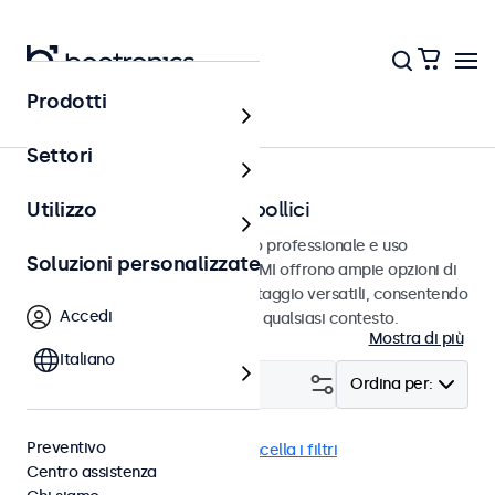
Prodotti
Home
Settori
Monitor HDMI da 7 a 32 pollici
Utilizzo
Monitor HDMI progettati per uso professionale e uso
Soluzioni personalizzate
continuativo. Questi monitor HDMI offrono ampie opzioni di
configurazione e opzioni di montaggio versatili, consentendo
Accedi
loro di integrarsi perfettamente qualsiasi contesto.
Mostra di più
Italiano
Filtro (
1
)
Ordina per:
Preventivo
HDMI
Monitor 8 pollici
Cancella i filtri
Centro assistenza