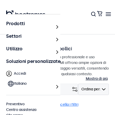
Prodotti
Home
Settori
Monitor HDMI da 7 a 32 pollici
Utilizzo
Monitor HDMI progettati per uso professionale e uso
Soluzioni personalizzate
continuativo. Questi monitor HDMI offrono ampie opzioni di
configurazione e opzioni di montaggio versatili, consentendo
Accedi
loro di integrarsi perfettamente qualsiasi contesto.
Mostra di più
Italiano
Filtro (
1
)
Ordina per:
Preventivo
HDMI
Monitor 9 pollici
Cancella i filtri
Centro assistenza