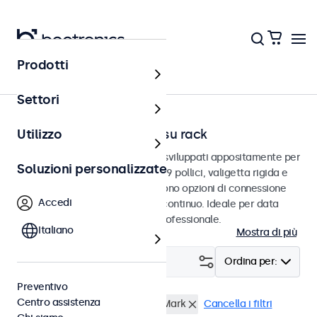
Prodotti
Home
Settori
Monitor per montaggio su rack
Utilizzo
Monitor per montaggio su rack sviluppati appositamente per
Soluzioni personalizzate
l'integrazione in server rack da 19 pollici, valigetta rigida e
ambienti IT. Questi monitor offrono opzioni di connessione
Accedi
versatili e sono adatti per l'uso continuo. Ideale per data
center, gestione di rete e uso professionale.
Italiano
Mostra di più
Filtro (
18
)
Ordina per:
Preventivo
Centro assistenza
Montaggio rack (19 Pollici)
eMark
Cancella i filtri