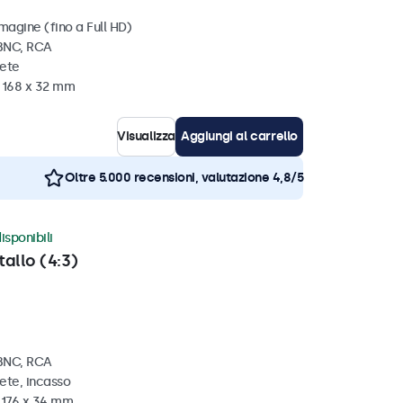
magine (fino a Full HD)
 BNC, RCA
rete
x 168 x 32 mm
Visualizza
Aggiungi al carrello
Oltre 5.000 recensioni, valutazione 4,8/5
isponibili
tallo (4:3)
 BNC, RCA
ete, incasso
x 176 x 34 mm