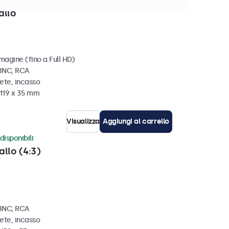
disponibili
allo
magine (fino a Full HD)
 BNC, RCA
ete, incasso
 119 x 35 mm
Visualizza
Aggiungi al carrello
disponibili
allo (4:3)
 BNC, RCA
ete, incasso