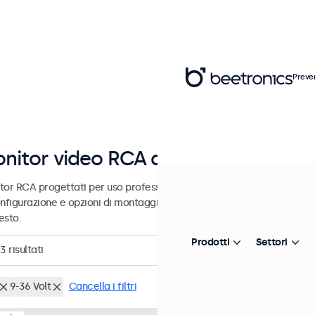
Preve
nitor video RCA da 7 a 32 pollici
tor RCA progettati per uso professionale e uso continuativo. Questi
nfigurazione e opzioni di montaggio versatili, consentendo loro di in
esto.
Prodotti
Settori
23
risultati
9-36 Volt
Cancella i filtri