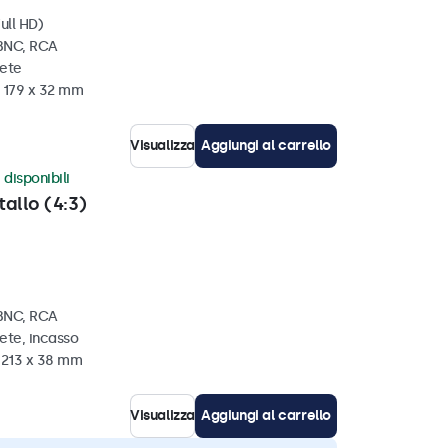
ull HD)
 BNC, RCA
rete
x 179 x 32 mm
Visualizza
Aggiungi al carrello
 disponibili
tallo (4:3)
 BNC, RCA
ete, incasso
x 213 x 38 mm
Visualizza
Aggiungi al carrello