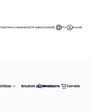
ntivo
Centro assistenza
Chi siamo
Contatti
IT
Accedi
 monitor RCA offrono ampie opzioni
tegrarsi perfettamente qualsiasi
Utilizzo
Soluzioni personalizzate
Ricerca
Carrello
Ordina
Più venduto