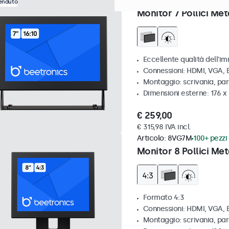
Articolo:
7HD7M
100+ pezzi 
venduto
Monitor 7 Pollici Met
Eccellente qualità dell'im
Connessioni: HDMI, VGA,
Montaggio: scrivania, par
Dimensioni esterne: 176 x
€ 259,00
€ 315,98 IVA incl.
Articolo:
8VG7M
100+ pezzi 
Monitor 8 Pollici Met
Formato 4:3
Connessioni: HDMI, VGA,
Montaggio: scrivania, par