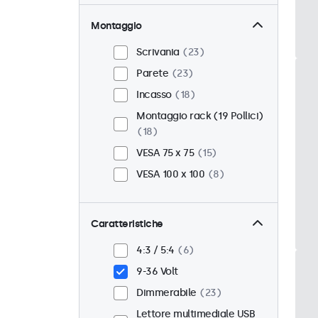
Montaggio
Scrivania
23
Parete
23
Incasso
18
Montaggio rack (19 Pollici)
18
VESA 75 x 75
15
VESA 100 x 100
8
Caratteristiche
4:3 / 5:4
6
9-36 Volt
Dimmerabile
23
Lettore multimediale USB