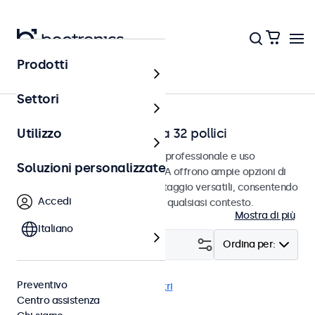
Prodotti
Home
Settori
Monitor video RCA da 7 a 32 pollici
Utilizzo
Monitor RCA progettati per uso professionale e uso
Soluzioni personalizzate
continuativo. Questi monitor RCA offrono ampie opzioni di
configurazione e opzioni di montaggio versatili, consentendo
Accedi
loro di integrarsi perfettamente qualsiasi contesto.
Mostra di più
Italiano
Filtro (
23
)
Ordina per:
Preventivo
RCA
EN50155
Cancella i filtri
Centro assistenza