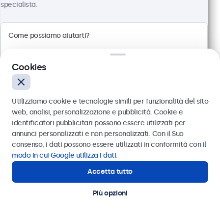
specialista.
Cookies
Utilizziamo cookie e tecnologie simili per funzionalità del sito
web, analisi, personalizzazione e pubblicità. Cookie e
identificatori pubblicitari possono essere utilizzati per
Monitor 27 Pollici Metallo
Inviare
annunci personalizzati e non personalizzati. Con il Suo
Articolo:
27HD7M
consenso, i dati possono essere utilizzati in conformità con
il
100+ pezzi disponibili
Oppure chiamaci al
011 1962 1372
modo in cui Google utilizza i dati
.
Accetta tutto
Hai bisogno di aiuto?
Contatta i nostri esperti
Risoluzione 1920 x 1080 (Full HD)
Più opzioni
Connessioni: HDMI, VGA, BNC, RCA
Montaggio: scrivania, parete, incasso
Dimensioni esterne: 629 x 374 x 41 mm