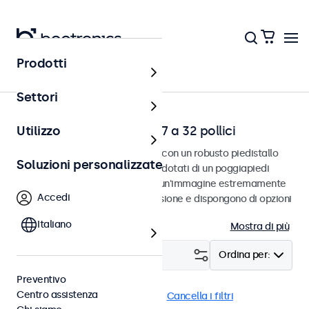
Prodotti
Home
Settori
Monitor da scrivania da 7 a 32 pollici
Utilizzo
Monitor da scrivania progettati con un robusto piedistallo
Soluzioni personalizzate
regolabile. Questi monitor sono dotati di un poggiapiedi
compatto e stabile, forniscono un'immagine estremamente
Accedi
nitida con un ampio angolo di visione e dispongono di opzioni
di connessione versatili.
Italiano
Mostra di più
Filtro (
1
)
Ordina per:
Preventivo
Centro assistenza
Scrivania
Monitor 24 pollici
Cancella i filtri