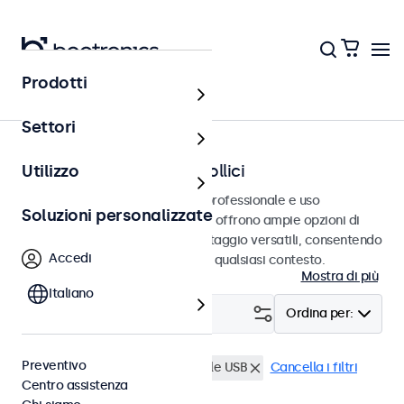
Prodotti
Home
Settori
Monitor SDI da 12 a 22 pollici
Utilizzo
Monitor SDI progettati per uso professionale e uso
Soluzioni personalizzate
continuativo. Questi monitor SDI offrono ampie opzioni di
configurazione e opzioni di montaggio versatili, consentendo
Accedi
loro di integrarsi perfettamente qualsiasi contesto.
Mostra di più
Italiano
Filtro (
1
)
Ordina per:
Preventivo
BNC (SDI)
Lettore multimediale USB
Cancella i filtri
Centro assistenza