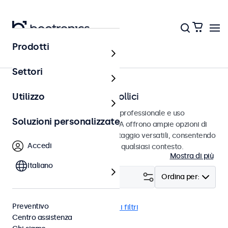
Prodotti
Home
Settori
Monitor VGA da 7 a 32 pollici
Utilizzo
Monitor VGA progettati per uso professionale e uso
Soluzioni personalizzate
continuativo. Questi monitor VGA offrono ampie opzioni di
configurazione e opzioni di montaggio versatili, consentendo
Accedi
loro di integrarsi perfettamente qualsiasi contesto.
Mostra di più
Italiano
Filtro (
23
)
Ordina per:
Preventivo
VGA
BNC (CVBS)
Cancella i filtri
Centro assistenza