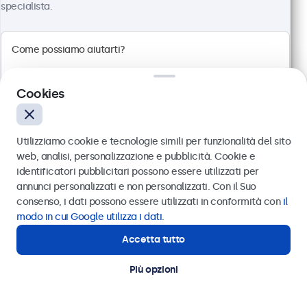
specialista.
Cookies
Utilizziamo cookie e tecnologie simili per funzionalità del sito
web, analisi, personalizzazione e pubblicità. Cookie e
identificatori pubblicitari possono essere utilizzati per
Monitor 27 Pollici Metallo
Inviare
annunci personalizzati e non personalizzati. Con il Suo
Articolo:
27HD7M
consenso, i dati possono essere utilizzati in conformità con
il
100+ pezzi disponibili
Oppure chiamaci al
011 1962 1372
modo in cui Google utilizza i dati
.
Accetta tutto
Hai bisogno di aiuto?
Contatta i nostri esperti
Risoluzione 1920 x 1080 (Full HD)
Più opzioni
Connessioni: HDMI, VGA, BNC, RCA
Montaggio: scrivania, parete, incasso
Dimensioni esterne: 629 x 374 x 41 mm