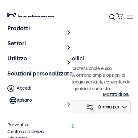
Prodotti
Home
Settori
Monitor VGA da 7 a 32 pollici
Utilizzo
Monitor VGA progettati per uso professionale e uso
Soluzioni personalizzate
continuativo. Questi monitor VGA offrono ampie opzioni di
configurazione e opzioni di montaggio versatili, consentendo
Accedi
loro di integrarsi perfettamente qualsiasi contesto.
Mostra di più
Italiano
Filtro (
18
)
Ordina per:
Preventivo
VGA
Incasso
Cancella i filtri
Centro assistenza