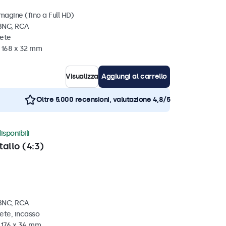
magine (fino a Full HD)
 BNC, RCA
rete
x 168 x 32 mm
Visualizza
Aggiungi al carrello
Oltre 5.000 recensioni, valutazione 4,8/5
isponibili
tallo (4:3)
 BNC, RCA
ete, incasso
x 176 x 34 mm