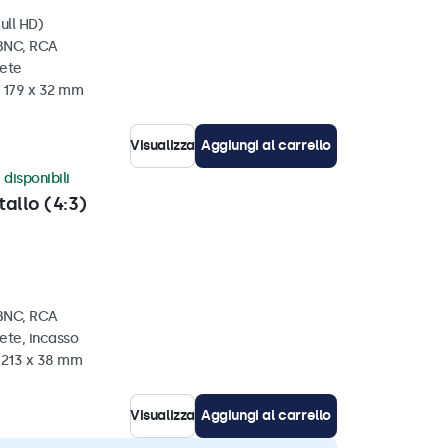
ull HD)
 BNC, RCA
rete
x 179 x 32 mm
Visualizza
Aggiungi al carrello
 disponibili
tallo (4:3)
 BNC, RCA
ete, incasso
x 213 x 38 mm
Visualizza
Aggiungi al carrello