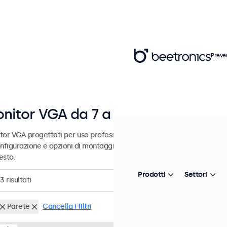
Preve
nitor VGA da 7 a 32 pollici
tor VGA progettati per uso professionale e uso continuativo. Questi
nfigurazione e opzioni di montaggio versatili, consentendo loro di in
esto.
Prodotti
Settori
23
risultati
Parete
Cancella i filtri