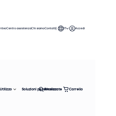
ntivo
Centro assistenza
Chi siamo
Contatti
IT
Accedi
 monitor VGA offrono ampie opzioni
tegrarsi perfettamente qualsiasi
Utilizzo
Soluzioni personalizzate
Ricerca
Carrello
Ordina
Più venduto