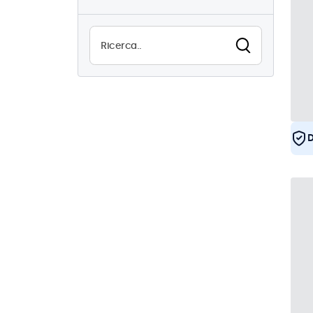
23
Utilizzo continuo (24/7)
23
Antivandalismo
1
EN50155
23
eMark
23
DNV
22
D