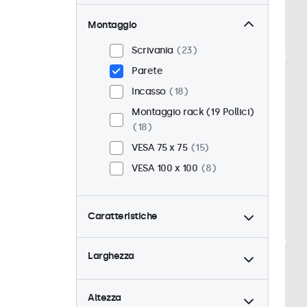
Montaggio
Scrivania
23
Parete
Incasso
18
Montaggio rack (19 Pollici)
18
VESA 75 x 75
15
VESA 100 x 100
8
Caratteristiche
4:3 / 5:4
6
Larghezza
9-36 Volt
23
Dimmerabile
23
Altezza
Lettore multimediale USB