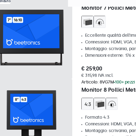
Articolo:
7HD7M
100+ pezzi 
venduto
Monitor 7 Pollici Met
Eccellente qualità dell'im
Connessioni: HDMI, VGA,
Montaggio: scrivania, par
Dimensioni esterne: 176 x
€ 259,00
€ 315,98 IVA incl.
Articolo:
8VG7M
100+ pezzi 
Monitor 8 Pollici Met
Formato 4:3
Connessioni: HDMI, VGA,
Montaggio: scrivania, par