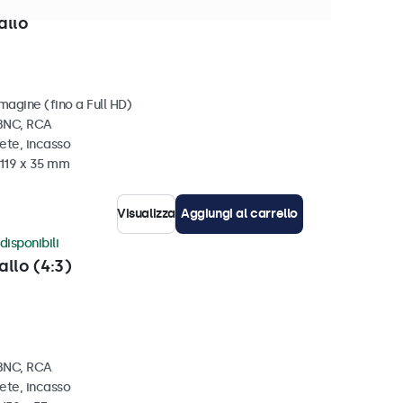
disponibili
allo
magine (fino a Full HD)
 BNC, RCA
ete, incasso
 119 x 35 mm
Visualizza
Aggiungi al carrello
disponibili
allo (4:3)
 BNC, RCA
ete, incasso