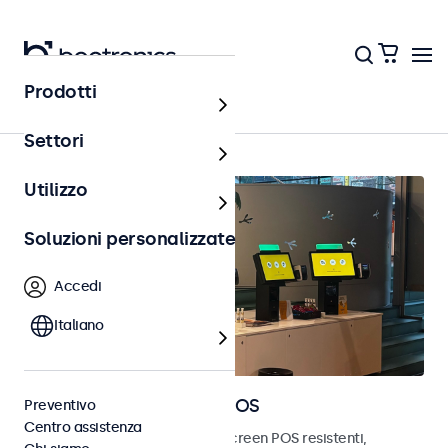
Prodotti
Punto vendita (POS)
Settori
Utilizzo
Soluzioni personalizzate
Accedi
Italiano
Monitor e touchscreen POS
Preventivo
Centro assistenza
Scopri i nostri monitor e touchscreen POS resistenti,