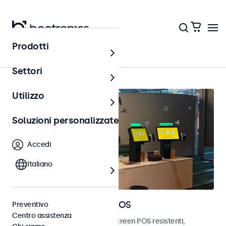
Prodotti
Punto vendita (POS)
Settori
Utilizzo
Soluzioni personalizzate
Accedi
Italiano
Monitor e touchscreen POS
Preventivo
Centro assistenza
Scopri i nostri monitor e touchscreen POS resistenti,