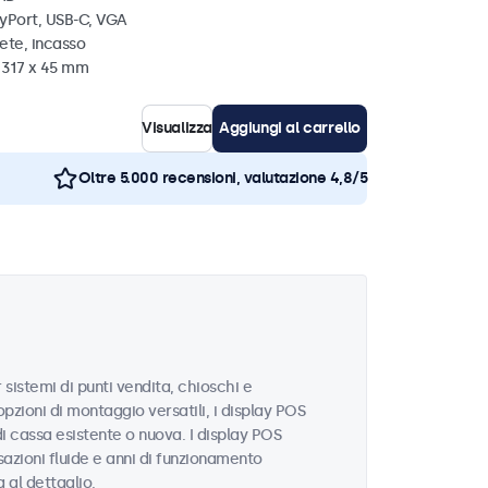
ayPort, USB-C, VGA
ete, incasso
x 317 x 45 mm
Visualizza
Aggiungi al carrello
Oltre 5.000 recensioni, valutazione 4,8/5
istemi di punti vendita, chioschi e
pzioni di montaggio versatili, i display POS
i cassa esistente o nuova. I display POS
sazioni fluide e anni di funzionamento
a al dettaglio.