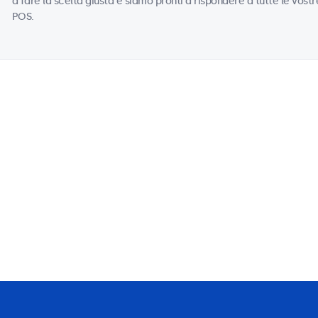
a fare la scelta giusta e siamo pronti a rispondere a tutte le vost
POS.