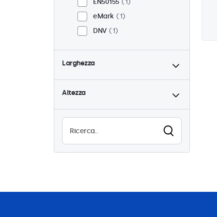
EN50155
1
eMark
1
DNV
1
Larghezza
Altezza