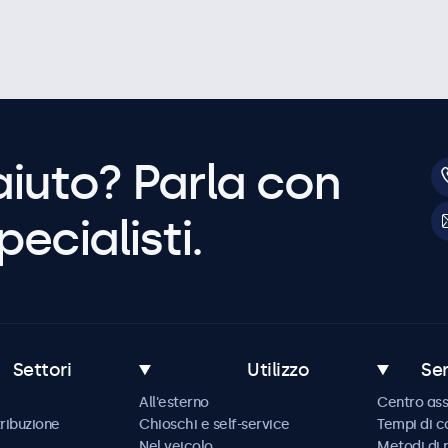
aiuto? Parla con
pecialisti.
Settori
Utilizzo
Ser
All'esterno
Centro ass
tribuzione
Chioschi e self-service
Tempi di 
Nel veicolo
Metodi di