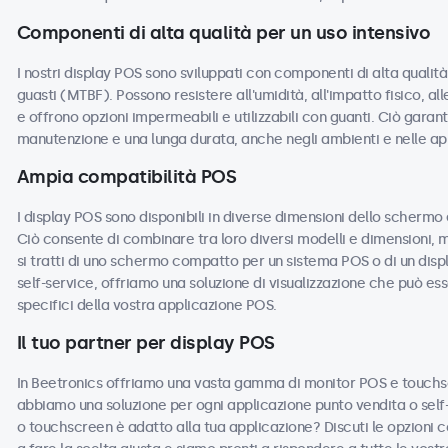
Componenti di alta qualità per un uso intensivo
I nostri display POS sono sviluppati con componenti di alta quali
guasti (MTBF). Possono resistere all'umidità, all'impatto fisico, all
e offrono opzioni impermeabili e utilizzabili con guanti. Ciò garanti
manutenzione e una lunga durata, anche negli ambienti e nelle app
Ampia compatibilità POS
I display POS sono disponibili in diverse dimensioni dello schermo
Ciò consente di combinare tra loro diversi modelli e dimensioni, 
si tratti di uno schermo compatto per un sistema POS o di un displ
self-service, offriamo una soluzione di visualizzazione che può es
specifici della vostra applicazione POS.
Il tuo partner per display POS
In Beetronics offriamo una vasta gamma di monitor POS e touchsc
abbiamo una soluzione per ogni applicazione punto vendita o self-
o touchscreen è adatto alla tua applicazione? Discuti le opzioni con 