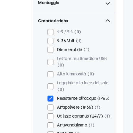
Montaggio
Scrivania
1
Parete
1
Caratteristiche
Pannello
0
4:3 / 5:4
0
Incasso
1
9-36 Volt
1
Montaggio rack (19 Pollici)
Dimmerabile
1
0
Lettore multimediale USB
VESA 75 x 75
0
0
VESA 100 x 100
1
Alta luminosità
0
Leggibile alla luce del sole
0
Resistente all'acqua (IP65)
Antipolvere (IP65)
1
Utilizzo continuo (24/7)
1
Antivandalismo
1