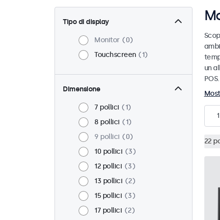
Mo
Tipo di display
Scopr
Monitor
0
ambi
Touchscreen
1
temp
un a
POS.
Dimensione
Most
7 pollici
1
1
8 pollici
1
9 pollici
0
22 po
10 pollici
3
12 pollici
3
13 pollici
2
15 pollici
3
17 pollici
2