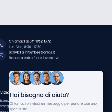
Chiamaci al 011 1962 1372
Lun–Ven, 8:30–17:30
Scrivici a info@beetronics.it
Risposta entro 2 ore lavorative
vizio Clienti
Chi siamo
Hai bisogno di aiuto?
istenza
Collaborazioni
Chiamaci o inviaci un messaggio per parlare con uno
consegna
Notizie e aggiornamenti
specialista.
 pagamento
Informazioni su