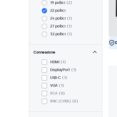
19 pollici
2
22 pollici
24 pollici
1
27 pollici
1
32 pollici
1
D
Connessione
HDMI
1
DisplayPort
1
USB-C
1
VGA
1
RCA
0
BNC (CVBS)
0