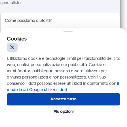
specialista.
Pannello multi-touch Full HD
Connessioni: HDMI, DisplayPort, USB-C, VGA
Montaggio: scrivania, parete, incasso
Dimensioni esterne: 745 x 440 x 46 mm
Cookies
€ 699,00
€ 852,78 IVA incl.
Utilizziamo cookie e tecnologie simili per funzionalità del sito
Visualizza
Aggiungi al carrello
web, analisi, personalizzazione e pubblicità. Cookie e
identificatori pubblicitari possono essere utilizzati per
Inviare
annunci personalizzati e non personalizzati. Con il Suo
consenso, i dati possono essere utilizzati in conformità con
il
Oppure chiamaci al
011 1962 1372
Display POS per ogni applicazione
modo in cui Google utilizza i dati
.
Accetta tutto
Questi monitor e touchscreen sono appositamente
Hai bisogno di aiuto?
Contatta i nostri esperti
progettati per sistemi di punti vendita, chioschi e
Più opzioni
soluzioni di self-checkout. Con ampie opzioni di
configurazione e opzioni di montaggio versatili, i
display POS possono essere collegati perfettamente