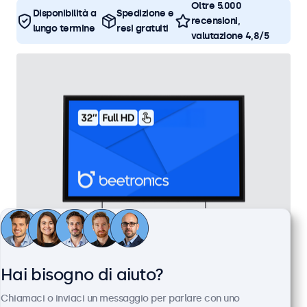
Oltre 5.000
Disponibilità a
Spedizione e
recensioni,
lungo termine
resi gratuiti
valutazione 4,8/5
Touchscreen 32 Pollici Metallo
Hai bisogno di aiuto?
Articolo:
32TS7M
Chiamaci o inviaci un messaggio per parlare con uno
100+ pezzi disponibili