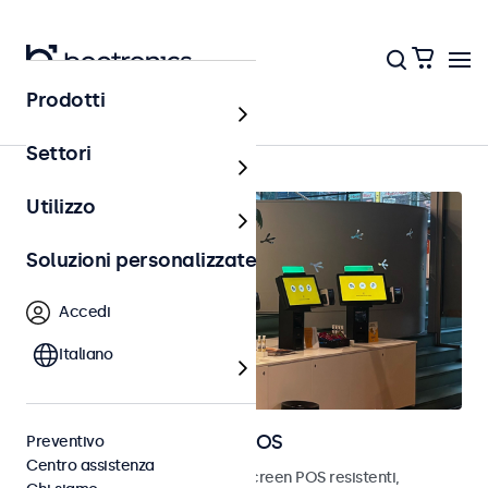
Prodotti
Home
Settori
Utilizzo
Soluzioni personalizzate
Accedi
Italiano
Monitor e touchscreen POS
Preventivo
Centro assistenza
Scopri i nostri monitor e touchscreen POS resistenti,