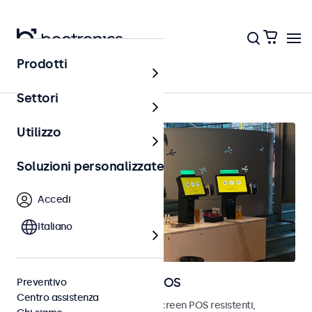
Prodotti
Punto vendita (POS)
Settori
Utilizzo
Soluzioni personalizzate
Accedi
Italiano
Monitor e touchscreen POS
Preventivo
Centro assistenza
Scopri i nostri monitor e touchscreen POS resistenti,