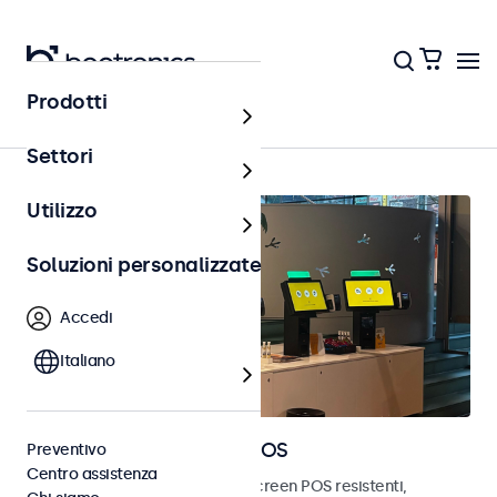
Prodotti
Punto vendita (POS)
Settori
Utilizzo
Soluzioni personalizzate
Accedi
Italiano
Monitor e touchscreen POS
Preventivo
Centro assistenza
Scopri i nostri monitor e touchscreen POS resistenti,