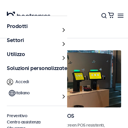
Prodotti
Punto vendita (POS)
Settori
Utilizzo
Soluzioni personalizzate
Accedi
Italiano
Monitor e touchscreen POS
Preventivo
Centro assistenza
Scopri i nostri monitor e touchscreen POS resistenti,