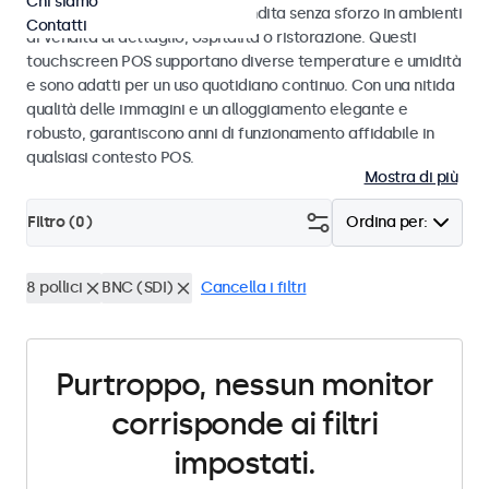
Chi siamo
progettati per transazioni di vendita senza sforzo in ambienti
Contatti
di vendita al dettaglio, ospitalità o ristorazione. Questi
touchscreen POS supportano diverse temperature e umidità
e sono adatti per un uso quotidiano continuo. Con una nitida
qualità delle immagini e un alloggiamento elegante e
robusto, garantiscono anni di funzionamento affidabile in
qualsiasi contesto POS.
Mostra di più
Filtro (
0
)
Ordina per:
8 pollici
BNC (SDI)
Cancella i filtri
Purtroppo, nessun monitor
corrisponde ai filtri
impostati.