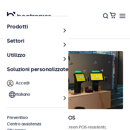
Prodotti
Home
Settori
Utilizzo
Soluzioni personalizzate
Accedi
Italiano
Monitor e touchscreen POS
Preventivo
Centro assistenza
Scopri i nostri monitor e touchscreen POS resistenti,