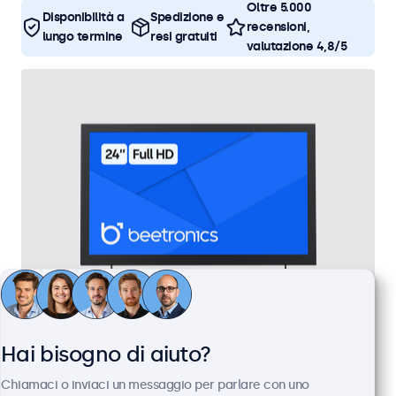
Oltre 5.000
Disponibilità a
Spedizione e
recensioni,
lungo termine
resi gratuiti
valutazione 4,8/5
Monitor 24 Pollici Metallo
Hai bisogno di aiuto?
Articolo:
24HD7M
Chiamaci o inviaci un messaggio per parlare con uno
100+ pezzi disponibili