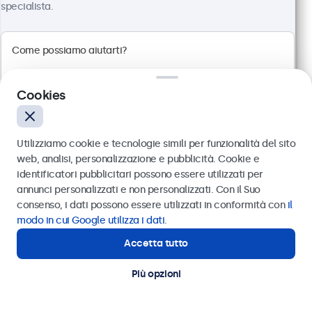
specialista.
Risoluzione 1920 x 1080 (Full HD)
Connessioni: HDMI, VGA, BNC, RCA
Montaggio: scrivania, parete, incasso
Dimensioni esterne: 560 x 337 x 41 mm
Cookies
€ 499,00
€ 608,78 IVA incl.
Utilizziamo cookie e tecnologie simili per funzionalità del sito
Visualizza
Aggiungi al carrello
web, analisi, personalizzazione e pubblicità. Cookie e
identificatori pubblicitari possono essere utilizzati per
Inviare
annunci personalizzati e non personalizzati. Con il Suo
consenso, i dati possono essere utilizzati in conformità con
il
Oppure chiamaci al
011 1962 1372
modo in cui Google utilizza i dati
.
Accetta tutto
Hai bisogno di aiuto?
Contatta i nostri esperti
Più opzioni