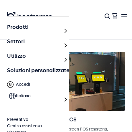
Prodotti
Home
Settori
Utilizzo
Soluzioni personalizzate
Accedi
Italiano
Monitor e touchscreen POS
Preventivo
Centro assistenza
Scopri i nostri monitor e touchscreen POS resistenti,