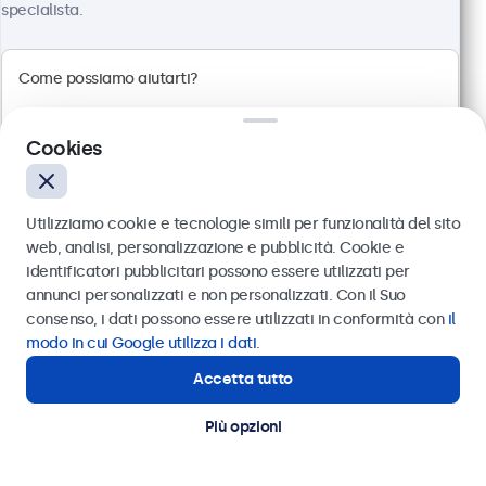
specialista.
Risoluzione 1920 x 1080 (Full HD)
Connessioni: HDMI, VGA, BNC, RCA
Montaggio: scrivania, parete, incasso
Dimensioni esterne: 560 x 337 x 41 mm
Cookies
€ 499,00
€ 608,78 IVA incl.
Utilizziamo cookie e tecnologie simili per funzionalità del sito
Visualizza
Aggiungi al carrello
web, analisi, personalizzazione e pubblicità. Cookie e
identificatori pubblicitari possono essere utilizzati per
Inviare
annunci personalizzati e non personalizzati. Con il Suo
consenso, i dati possono essere utilizzati in conformità con
il
Oppure chiamaci al
011 1962 1372
modo in cui Google utilizza i dati
.
Accetta tutto
Hai bisogno di aiuto?
Contatta i nostri esperti
Più opzioni