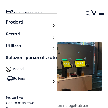
Prodotti
Home
Settori
Utilizzo
Soluzioni personalizzate
Accedi
Italiano
Monitor POS
Preventivo
Centro assistenza
Scopri i nostri monitor POS resistenti, progettati per