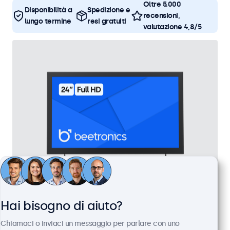
Oltre 5.000
Disponibilità a
Spedizione e
recensioni,
lungo termine
resi gratuiti
valutazione 4,8/5
Monitor 24 Pollici Metallo
Hai bisogno di aiuto?
Articolo:
24HD7M
Chiamaci o inviaci un messaggio per parlare con uno
100+ pezzi disponibili