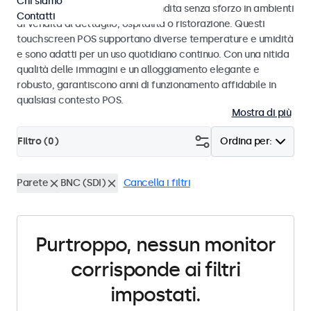
Chi siamo
progettati per transazioni di vendita senza sforzo in ambienti
Contatti
di vendita al dettaglio, ospitalità o ristorazione. Questi
touchscreen POS supportano diverse temperature e umidità
e sono adatti per un uso quotidiano continuo. Con una nitida
qualità delle immagini e un alloggiamento elegante e
robusto, garantiscono anni di funzionamento affidabile in
qualsiasi contesto POS.
Mostra di più
Filtro (
0
)
Ordina per:
Parete
BNC (SDI)
Cancella i filtri
Purtroppo, nessun monitor
corrisponde ai filtri
impostati.