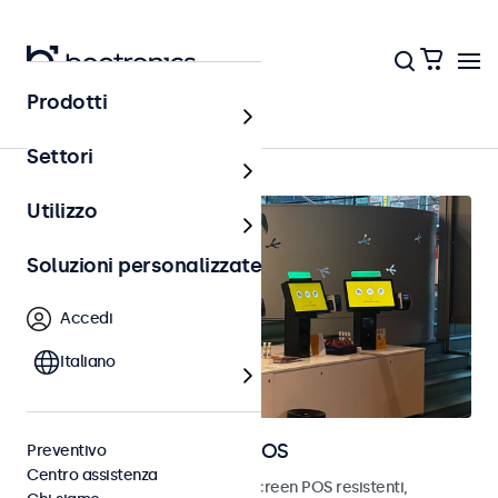
Prodotti
Home
Settori
Utilizzo
Soluzioni personalizzate
Accedi
Italiano
Monitor e touchscreen POS
Preventivo
Centro assistenza
Scopri i nostri monitor e touchscreen POS resistenti,