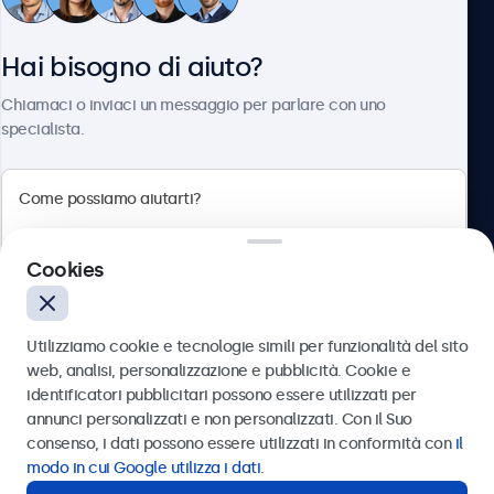
Servizio Clienti
Hai bisogno di aiuto?
Chi siamo
Chiamaci o inviaci un messaggio per parlare con uno
specialista.
Beetronics
Cookies
Via Confienza, 10, 10121 Torino, Italia
4.8/5 la valutazione di 5000+ aziende
Utilizziamo cookie e tecnologie simili per funzionalità del sito
Italiano
web, analisi, personalizzazione e pubblicità. Cookie e
identificatori pubblicitari possono essere utilizzati per
Inviare
annunci personalizzati e non personalizzati. Con il Suo
consenso, i dati possono essere utilizzati in conformità con
il
Oppure chiamaci al
011 1962 1372
modo in cui Google utilizza i dati
.