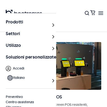
Prodotti
Home
Settori
Utilizzo
Soluzioni personalizzate
Accedi
Italiano
Monitor e touchscreen POS
Preventivo
Centro assistenza
Scopri i nostri monitor e touchscreen POS resistenti,