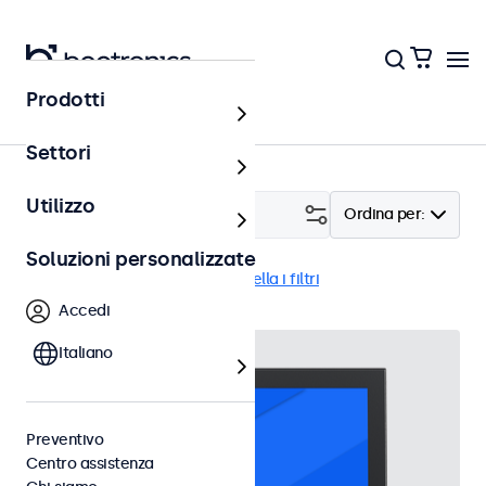
Prodotti
Home
Settori
Utilizzo
Filtro (
23
)
Ordina per:
Soluzioni personalizzate
BNC (CVBS)
Monitor
Cancella i filtri
Accedi
Italiano
Preventivo
Centro assistenza