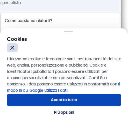
specialista.
Monitor 27 Pollici Metallo
Articolo:
27HD7M
Cookies
100+ pezzi disponibili
Utilizziamo cookie e tecnologie simili per funzionalità del sito
web, analisi, personalizzazione e pubblicità. Cookie e
Risoluzione 1920 x 1080 (Full HD)
identificatori pubblicitari possono essere utilizzati per
Connessioni: HDMI, VGA, BNC, RCA
Inviare
annunci personalizzati e non personalizzati. Con il Suo
Montaggio: scrivania, parete, incasso
consenso, i dati possono essere utilizzati in conformità con
il
Dimensioni esterne: 629 x 374 x 41 mm
Oppure chiamaci al
011 1962 1372
modo in cui Google utilizza i dati
.
€ 549,00
Accetta tutto
Hai bisogno di aiuto?
€ 669,78 IVA incl.
Contatta i nostri esperti
Visualizza
Aggiungi al carrello
Più opzioni