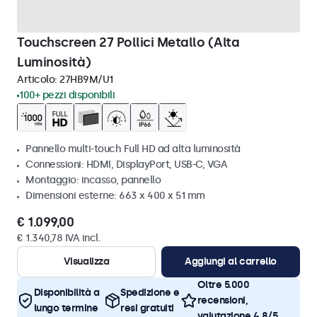
Touchscreen 27 Pollici Metallo (Alta
Luminosità)
Articolo:
27HB9M/U1
100+ pezzi disponibili
Pannello multi-touch Full HD ad alta luminosità
Connessioni: HDMI, DisplayPort, USB-C, VGA
Montaggio: incasso, pannello
Dimensioni esterne: 663 x 400 x 51 mm
€ 1.099,00
€ 1.340,78 IVA incl.
Visualizza
Aggiungi al carrello
Oltre 5.000
Disponibilità a
Spedizione e
recensioni,
lungo termine
resi gratuiti
valutazione 4,8/5