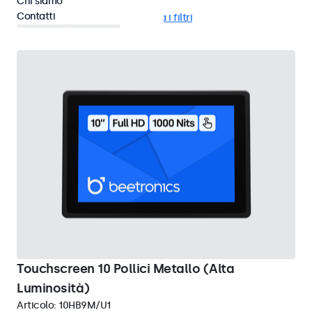
Chi siamo
Contatti
Pannello
EN60601
Cancella i filtri
Touchscreen 10 Pollici Metallo (Alta
Luminosità)
Articolo:
10HB9M/U1