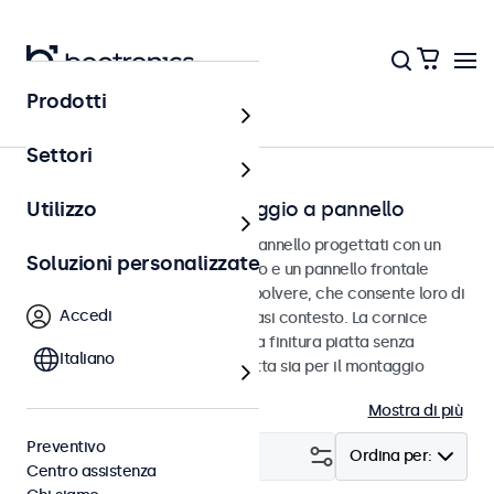
Prodotti
Home
Settori
Touchscreen con montaggio a pannello
Utilizzo
Touchscreen per montaggio a pannello progettati con un
Soluzioni personalizzate
robusto alloggiamento in metallo e un pannello frontale
impermeabile e resistente alla polvere, che consente loro di
Accedi
integrarsi perfettamente qualsiasi contesto. La cornice
sottile e simmetrica fornisce una finitura piatta senza
Italiano
soluzione di continuità ed è adatta sia per il montaggio
verticale che orizzontale.
Mostra di più
Preventivo
Filtro (
8
)
Ordina per:
Centro assistenza