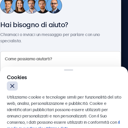
Servizio Clienti
Hai bisogno di aiuto?
Chi siamo
Chiamaci o inviaci un messaggio per parlare con uno
specialista.
Beetronics
Cookies
Via Confienza, 10, 10121 Torino, Italia
4.8/5 la valutazione di 5000+ aziende
Utilizziamo cookie e tecnologie simili per funzionalità del sito
Italiano
web, analisi, personalizzazione e pubblicità. Cookie e
identificatori pubblicitari possono essere utilizzati per
Inviare
annunci personalizzati e non personalizzati. Con il Suo
consenso, i dati possono essere utilizzati in conformità con
il
Oppure chiamaci al
011 1962 1372