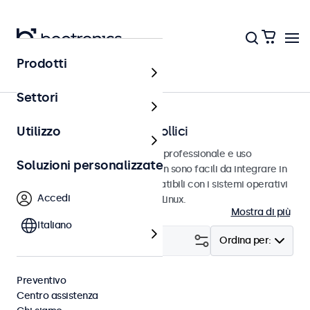
Prodotti
Home
Settori
Touchscreen da 7 a 32 pollici
Utilizzo
Touchscreen progettati per uso professionale e uso
Soluzioni personalizzate
continuativo. Questi touchscreen sono facili da integrare in
qualsiasi contesto e sono compatibili con i sistemi operativi
Accedi
Windows, macOS, ChromeOS e Linux.
Mostra di più
Italiano
Filtro (
0
)
Ordina per:
Preventivo
RCA
Cancella i filtri
Centro assistenza