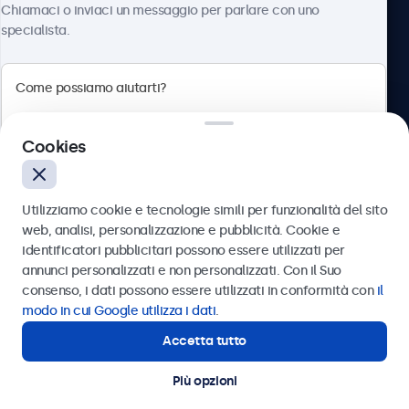
Chiamaci o inviaci un messaggio per parlare con uno
specialista.
Beetronics
Cookies
Via Confienza, 10, 10121 Torino, Italia
4.8/5 la valutazione di 5000+ aziende
Utilizziamo cookie e tecnologie simili per funzionalità del sito
Italiano
web, analisi, personalizzazione e pubblicità. Cookie e
identificatori pubblicitari possono essere utilizzati per
Inviare
annunci personalizzati e non personalizzati. Con il Suo
consenso, i dati possono essere utilizzati in conformità con
il
Oppure chiamaci al
011 1962 1372
modo in cui Google utilizza i dati
.
Accetta tutto
Hai bisogno di aiuto?
Contatta i nostri esperti
Più opzioni
© 2026 Beetronics