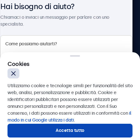
Hai bisogno di aiuto?
Chi siamo
Chiamaci o inviaci un messaggio per parlare con uno
specialista.
Beetronics
Cookies
Via Confienza, 10, 10121 Torino, Italia
4.8/5 la valutazione di 5000+ aziende
Utilizziamo cookie e tecnologie simili per funzionalità del sito
Italiano
web, analisi, personalizzazione e pubblicità. Cookie e
identificatori pubblicitari possono essere utilizzati per
Inviare
annunci personalizzati e non personalizzati. Con il Suo
consenso, i dati possono essere utilizzati in conformità con
il
Oppure chiamaci al
011 1962 1372
modo in cui Google utilizza i dati
.
Accetta tutto
Hai bisogno di aiuto?
Contatta i nostri esperti