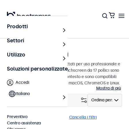
Prodotti
Home
Settori
Touchscreen da 17 pollici
Utilizzo
Touchscreen da 17 pollici progettati per uso professionale e
Soluzioni personalizzate
uso continuo. Questi monitor touchscreen da 17 pollici sono
facili da integrare in qualsiasi contesto e sono compatibili
Accedi
con i sistemi operativi Windows, macOS, ChromeOS e Linux.
Mostra di più
Italiano
Filtro (
0
)
Ordina per:
Preventivo
RCA
Touchscreen 17 pollici
Cancella i filtri
Centro assistenza