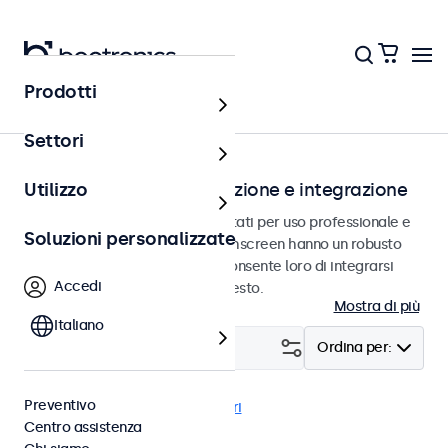
Prodotti
Home
Settori
Touchscreen per installazione e integrazione
Utilizzo
Touchscreen da incasso progettati per uso professionale e
Soluzioni personalizzate
uso continuativo. I monitor touchscreen hanno un robusto
alloggiamento in metallo che consente loro di integrarsi
Accedi
perfettamente in qualsiasi contesto.
Mostra di più
Italiano
Filtro (
0
)
Ordina per:
Preventivo
RCA
Incasso
Cancella i filtri
Centro assistenza