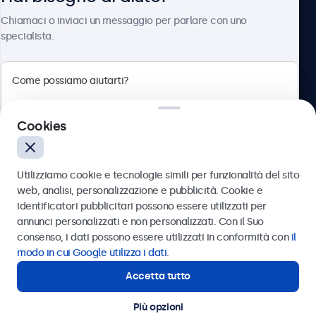
Chi siamo
Chiamaci o inviaci un messaggio per parlare con uno
specialista.
Beetronics
Cookies
Via Confienza, 10, 10121 Torino, Italia
4.8/5 la valutazione di 5000+ aziende
Utilizziamo cookie e tecnologie simili per funzionalità del sito
Italiano
web, analisi, personalizzazione e pubblicità. Cookie e
identificatori pubblicitari possono essere utilizzati per
Inviare
annunci personalizzati e non personalizzati. Con il Suo
consenso, i dati possono essere utilizzati in conformità con
il
Oppure chiamaci al
011 1962 1372
modo in cui Google utilizza i dati
.
Accetta tutto
Hai bisogno di aiuto?
Contatta i nostri esperti
Più opzioni
© 2026 Beetronics