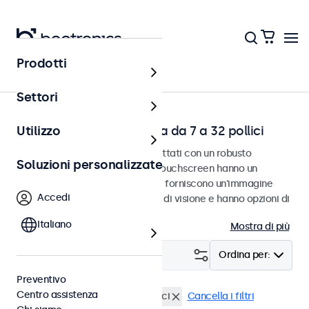
Prodotti
Home
Settori
Touchscreen da scrivania da 7 a 32 pollici
Utilizzo
Touchscreen da scrivania progettati con un robusto
Soluzioni personalizzate
poggiapiedi regolabile. Questi touchscreen hanno un
poggiapiedi compatto e stabile, forniscono un'immagine
Accedi
nitidissima con un ampio angolo di visione e hanno opzioni di
connessione versatili.
Italiano
Mostra di più
Filtro (
3
)
Ordina per:
Preventivo
Centro assistenza
Scrivania
Touchscreen 15 pollici
Cancella i filtri