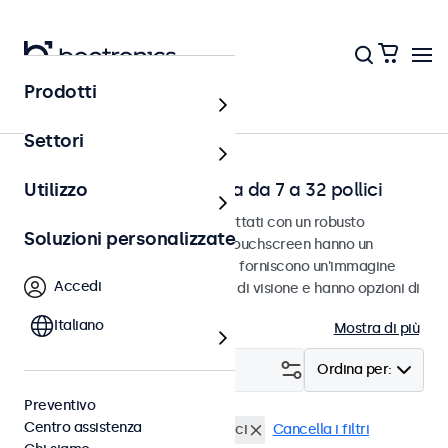
Prodotti
Home
Settori
Touchscreen da scrivania da 7 a 32 pollici
Utilizzo
Touchscreen da scrivania progettati con un robusto
Soluzioni personalizzate
poggiapiedi regolabile. Questi touchscreen hanno un
poggiapiedi compatto e stabile, forniscono un'immagine
Accedi
nitidissima con un ampio angolo di visione e hanno opzioni di
connessione versatili.
Italiano
Mostra di più
Filtro (
3
)
Ordina per:
Preventivo
Centro assistenza
Scrivania
Touchscreen 10 pollici
Cancella i filtri