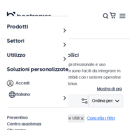
Prodotti
Home
Settori
Touchscreen da 7 a 32 pollici
Utilizzo
Touchscreen progettati per uso professionale e uso
Soluzioni personalizzate
continuativo. Questi touchscreen sono facili da integrare in
qualsiasi contesto e sono compatibili con i sistemi operativi
Accedi
Windows, macOS, ChromeOS e Linux.
Mostra di più
Italiano
Filtro (
0
)
Ordina per:
Preventivo
BNC (SDI)
Lettore multimediale USB
Cancella i filtri
Centro assistenza