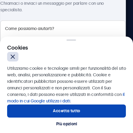
Chiamaci o inviaci un messaggio per parlare con uno
specialista.
Beetronics
Cookies
Via Confienza, 10, 10121 Torino, Italia
4.8/5 la valutazione di 5000+ aziende
Utilizziamo cookie e tecnologie simili per funzionalità del sito
Italiano
web, analisi, personalizzazione e pubblicità. Cookie e
identificatori pubblicitari possono essere utilizzati per
Inviare
annunci personalizzati e non personalizzati. Con il Suo
consenso, i dati possono essere utilizzati in conformità con
il
Oppure chiamaci al
011 1962 1372
modo in cui Google utilizza i dati
.
Accetta tutto
Hai bisogno di aiuto?
Contatta i nostri esperti
Più opzioni
© 2026 Beetronics