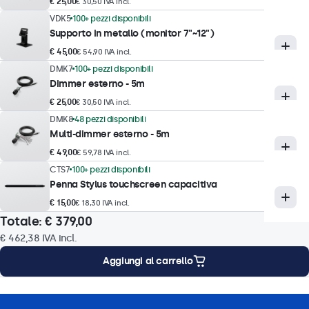
Tempo di risposta
€ 25,00
€ 30,50 IVA incl.
10 ms
VDK5
100+ pezzi disponibili
Supporto in metallo (monitor 7"~12")
Risoluzioni supportate
€ 45,00
€ 54,90 IVA incl.
1920 x 1200 (max), 640 x 480 (min)
DMK7
100+ pezzi disponibili
Dimmer esterno - 5m
Tecnologia touch
€ 25,00
€ 30,50 IVA incl.
DMK8
48 pezzi disponibili
Tecnologia touch
Multi-dimmer esterno - 5m
Capacitivo (PCAP)
€ 49,00
€ 59,78 IVA incl.
Punti di contatto
CTS7
100+ pezzi disponibili
Penna Stylus touchscreen capacitiva
10 punti di contatto (Multitouch)
€ 15,00
€ 18,30 IVA incl.
Interfaccia touch
Totale:
€ 379,00
Conforme USB HID
€ 462,38
IVA incl.
Controllo touch
Aggiungi al carrello
Stilo, mano, guanto
Supporto gesti
i montaggio
Caratteristiche tecniche
Download
Accessori