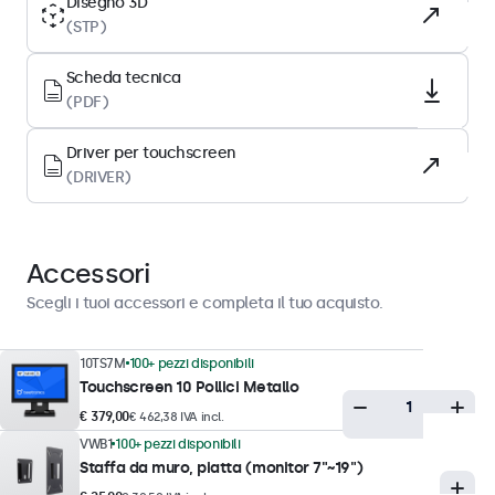
Disegno 3D
(STP)
Superficie
Vetro temperato
Scheda tecnica
Orientamento supportato
(PDF)
Orizzontale, verticale, rivolto verso l'alto
Driver per touchscreen
(DRIVER)
Prestazioni del display
Luminosità massima
300 nits (tipico)
Accessori
Luminosità minima
Scegli i tuoi accessori e completa il tuo acquisto.
1 nit
Rapporto di contrasto
10TS7M
100+ pezzi disponibili
Touchscreen 10 Pollici Metallo
1500:1
€ 379,00
€ 462,38 IVA incl.
Angolo di visione
VWB1
100+ pezzi disponibili
178° orizzontale, 178° verticale
Staffa da muro, piatta (monitor 7"~19")