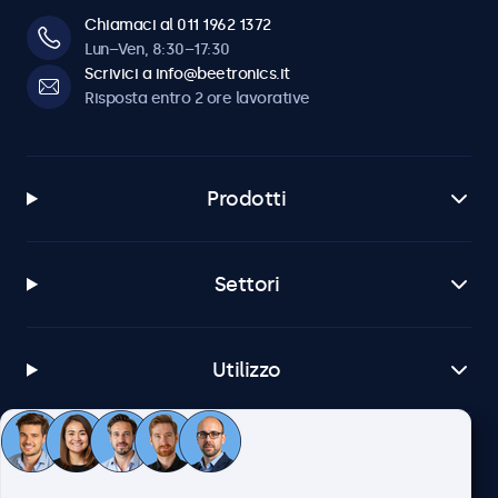
Chiamaci al 011 1962 1372
Software e compatibilità
Lun–Ven, 8:30–17:30
Scrivici a info@beetronics.it
Windows
Risposta entro 2 ore lavorative
Windows 8, 10, 11
Windows Embedded
Windows Embedded 8 Industry, 8.1 Industry, IoT Enterprise
Prodotti
macOS
Tahoe, Sequoia, Sonoma
Settori
Linux
Tutte le distribuzioni Linux
Brightsign
Utilizzo
Tutte le versioni di BrightsignOS
Samsung DeX
Tutte le versioni di Samsung DeX
Servizio Clienti