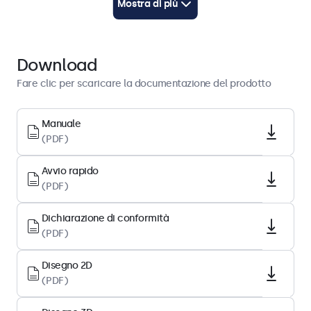
Mostra di più
Scaricare PDF
Avvio rapido
Scaricare PDF
Download
Fare clic per scaricare la documentazione del prodotto
Architettura del display
Rapporto d’aspetto
Manuale
(PDF)
16:10 (16:9 e 4:3 regolabile)
Risoluzione del display
Avvio rapido
1920 x 1200
(PDF)
Pixel per pollice
Dichiarazione di conformità
224 PPI
(PDF)
Tipo di pannello
IPS-LCD
Disegno 2D
(PDF)
Retroilluminazione
LED