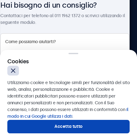
Connettività
Hai bisogno di un consiglio?
Chi siamo
HDMI
Contattaci per telefono al 011 1962 1372 o scrivici utilizzando il
seguente modulo.
1x
DisplayPort
1x
Beetronics
VGA
1x
Cookies
Via Confienza, 10, 10121 Torino, Italia
USB-C
4.8/5 la valutazione di 5000+ aziende
1x Video, audio, touch
Utilizziamo cookie e tecnologie simili per funzionalità del sito
Italiano
USB-A
web, analisi, personalizzazione e pubblicità. Cookie e
identificatori pubblicitari possono essere utilizzati per
Tramite l'adattatore da USB-C a USB-A si attiva la
Inviare
annunci personalizzati e non personalizzati. Con il Suo
funzionalità touch. Inoltre deve essere combinato con HDMI,
consenso, i dati possono essere utilizzati in conformità con
il
DisplayPort o VGA per video e audio.
Oppure chiamaci al
011 1962 1372
modo in cui Google utilizza i dati
.
Ingresso Aux (3,5mm)
Accetta tutto
Hai bisogno di un consiglio?
1x
Contatta i nostri esperti.