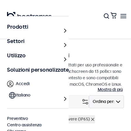
Prodotti
Touchscreen
Settori
Touchscreen da 13 pollici
Utilizzo
Touchscreen da 13 pollici progettati per uso professionale e
Soluzioni personalizzate
uso continuo. Questi monitor touchscreen da 13 pollici sono
facili da integrare in qualsiasi contesto e sono compatibili
Accedi
con i sistemi operativi Windows, macOS, ChromeOS e Linux.
Mostra di più
Italiano
Filtro (
2
)
Ordina per:
Preventivo
Touchscreen 13 pollici
Antipolvere (IP65)
Centro assistenza
Cancella i filtri