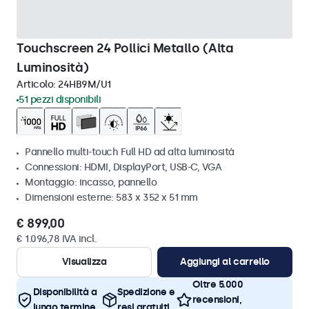
Touchscreen 24 Pollici Metallo (Alta
Luminosità)
Articolo:
24HB9M/U1
51 pezzi disponibili
Pannello multi-touch Full HD ad alta luminosità
Connessioni: HDMI, DisplayPort, USB-C, VGA
Montaggio: incasso, pannello
Dimensioni esterne: 583 x 352 x 51 mm
€ 899,00
€ 1.096,78 IVA incl.
Visualizza
Aggiungi al carrello
Oltre 5.000
Disponibilità a
Spedizione e
recensioni,
lungo termine
resi gratuiti