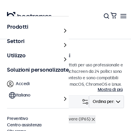
Prodotti
Touchscreen
Settori
Touchscreen da 24 pollici
Utilizzo
Touchscreen da 24 pollici progettati per uso professionale e
Soluzioni personalizzate
uso continuo. Questi monitor touchscreen da 24 pollici sono
facili da integrare in qualsiasi contesto e sono compatibili
Accedi
con i sistemi operativi Windows, macOS, ChromeOS e Linux.
Mostra di più
Italiano
Filtro (
2
)
Ordina per:
Preventivo
Touchscreen 24 pollici
Antipolvere (IP65)
Centro assistenza
Cancella i filtri