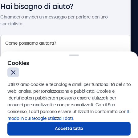
Hai bisogno di aiuto?
Chi siamo
Chiamaci o inviaci un messaggio per parlare con uno
specialista.
Beetronics
Cookies
Via Confienza, 10, 10121 Torino, Italia
4.8/5 la valutazione di 5000+ aziende
Utilizziamo cookie e tecnologie simili per funzionalità del sito
Italiano
web, analisi, personalizzazione e pubblicità. Cookie e
identificatori pubblicitari possono essere utilizzati per
Inviare
annunci personalizzati e non personalizzati. Con il Suo
consenso, i dati possono essere utilizzati in conformità con
il
Oppure chiamaci al
011 1962 1372
modo in cui Google utilizza i dati
.
Accetta tutto
Hai bisogno di aiuto?
Contatta i nostri esperti