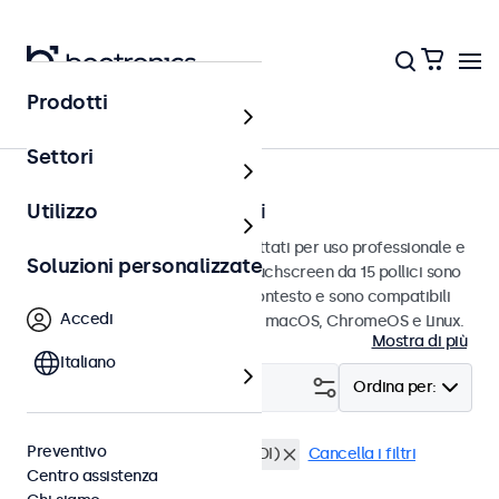
Prodotti
Touchscreen
Settori
Touchscreen da 15 pollici
Utilizzo
Touchscreen da 15 pollici progettati per uso professionale e
Soluzioni personalizzate
uso continuo. Questi monitor touchscreen da 15 pollici sono
facili da integrare in qualsiasi contesto e sono compatibili
Accedi
con i sistemi operativi Windows, macOS, ChromeOS e Linux.
Mostra di più
Italiano
Filtro (
0
)
Ordina per:
Preventivo
Touchscreen 15 pollici
BNC (SDI)
Cancella i filtri
Centro assistenza