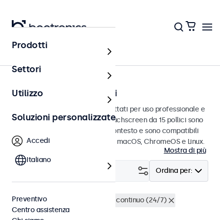
Prodotti
Touchscreen
Settori
Touchscreen da 15 pollici
Utilizzo
Touchscreen da 15 pollici progettati per uso professionale e
Soluzioni personalizzate
uso continuo. Questi monitor touchscreen da 15 pollici sono
facili da integrare in qualsiasi contesto e sono compatibili
Accedi
con i sistemi operativi Windows, macOS, ChromeOS e Linux.
Mostra di più
Italiano
Filtro (
4
)
Ordina per:
Preventivo
Touchscreen 15 pollici
Utilizzo continuo (24/7)
Centro assistenza
Cancella i filtri