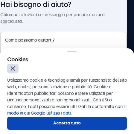
Hai bisogno di aiuto?
Chi siamo
Chiamaci o inviaci un messaggio per parlare con uno
specialista.
Beetronics
Cookies
Via Confienza, 10, 10121 Torino, Italia
4.8/5 la valutazione di 5000+ aziende
Utilizziamo cookie e tecnologie simili per funzionalità del sito
Italiano
web, analisi, personalizzazione e pubblicità. Cookie e
identificatori pubblicitari possono essere utilizzati per
Inviare
annunci personalizzati e non personalizzati. Con il Suo
consenso, i dati possono essere utilizzati in conformità con
il
Oppure chiamaci al
011 1962 1372
modo in cui Google utilizza i dati
.
Accetta tutto
Hai bisogno di aiuto?
Contatta i nostri esperti