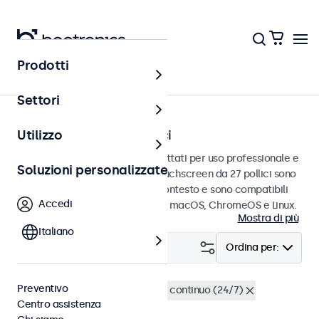
Prodotti
Touchscreen
Settori
Touchscreen da 27 pollici
Utilizzo
Touchscreen da 27 pollici progettati per uso professionale e
Soluzioni personalizzate
uso continuo. Questi monitor touchscreen da 27 pollici sono
facili da integrare in qualsiasi contesto e sono compatibili
Accedi
con i sistemi operativi Windows, macOS, ChromeOS e Linux.
Mostra di più
Italiano
Filtro (
2
)
Ordina per:
Preventivo
Touchscreen 27 pollici
Utilizzo continuo (24/7)
Centro assistenza
Cancella i filtri