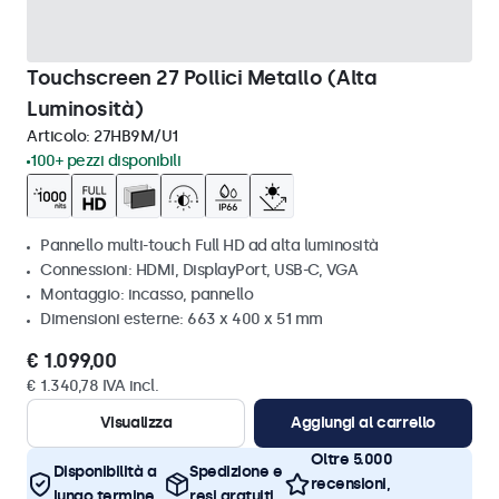
Touchscreen 27 Pollici Metallo (Alta
Luminosità)
Articolo:
27HB9M/U1
100+ pezzi disponibili
Pannello multi-touch Full HD ad alta luminosità
Connessioni: HDMI, DisplayPort, USB-C, VGA
Montaggio: incasso, pannello
Dimensioni esterne: 663 x 400 x 51 mm
€ 1.099,00
€ 1.340,78 IVA incl.
Visualizza
Aggiungi al carrello
Oltre 5.000
Disponibilità a
Spedizione e
recensioni,
lungo termine
resi gratuiti