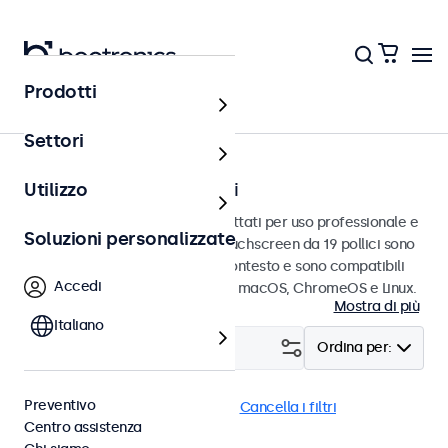
Prodotti
Touchscreen
Settori
Touchscreen da 19 pollici
Utilizzo
Touchscreen da 19 pollici progettati per uso professionale e
Soluzioni personalizzate
uso continuo. Questi monitor touchscreen da 19 pollici sono
facili da integrare in qualsiasi contesto e sono compatibili
Accedi
con i sistemi operativi Windows, macOS, ChromeOS e Linux.
Mostra di più
Italiano
Filtro (
3
)
Ordina per:
Preventivo
Touchscreen 19 pollici
DNV
Cancella i filtri
Centro assistenza