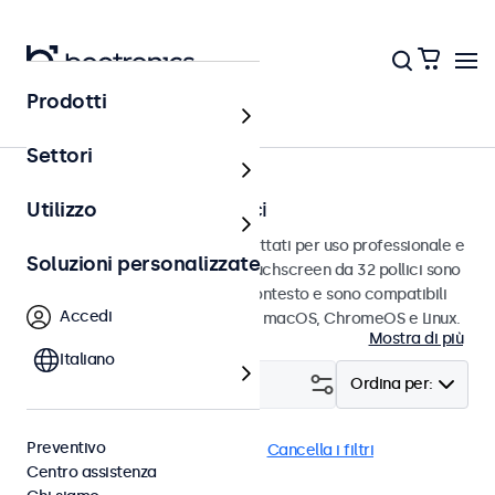
Prodotti
Touchscreen
Settori
Touchscreen da 32 pollici
Utilizzo
Touchscreen da 32 pollici progettati per uso professionale e
Soluzioni personalizzate
uso continuo. Questi monitor touchscreen da 32 pollici sono
facili da integrare in qualsiasi contesto e sono compatibili
Accedi
con i sistemi operativi Windows, macOS, ChromeOS e Linux.
Mostra di più
Italiano
Filtro (
0
)
Ordina per:
Preventivo
Touchscreen 32 pollici
DNV
Cancella i filtri
Centro assistenza