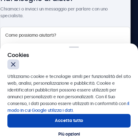
Chi siamo
Chiamaci o inviaci un messaggio per parlare con uno
specialista.
Beetronics
Cookies
Via Confienza, 10, 10121 Torino, Italia
4.8/5 la valutazione di 5000+ aziende
Utilizziamo cookie e tecnologie simili per funzionalità del sito
Italiano
web, analisi, personalizzazione e pubblicità. Cookie e
identificatori pubblicitari possono essere utilizzati per
Inviare
annunci personalizzati e non personalizzati. Con il Suo
consenso, i dati possono essere utilizzati in conformità con
il
Oppure chiamaci al
011 1962 1372
modo in cui Google utilizza i dati
.
Accetta tutto
Hai bisogno di aiuto?
Contatta i nostri esperti
Più opzioni
© 2026 Beetronics