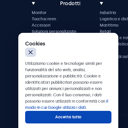
Prodotti
Monitor
Industria
Touchscreen
Logistica e dis
Accessori
Marittimo
Soluzioni personalizzate
Retail
Ospitalità e ri
Cookies
Automobilistic
Ferrovia
AV e broadcas
Sanità
Utilizziamo cookie e tecnologie simili per
funzionalità del sito web, analisi,
personalizzazione e pubblicità. Cookie e
identificatori pubblicitari possono essere
utilizzati per annunci personalizzati e non
Beetronics
personalizzati. Con il Suo consenso, i dati
possono essere utilizzati in conformità con
il
Via Confienza, 10, 10121 Torino, Italia
modo in cui Google utilizza i dati
.
Accetta tutto
4.8/5 la valutazione di 5000+ aziende