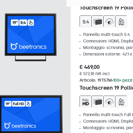
Articolo:
19TSV7M
100+ pezz
Touchscreen 19 Polli
Pannello multi-touch 5:4
Connessioni: HDMI, Displ
Montaggio: scrivania, par
Dimensioni esterne: 421 
€ 469,00
€ 572,18 IVA incl.
Articolo:
19TS7M
100+ pezzi 
Touchscreen 19 Polli
Pannello multi-touch Full
Connessioni: HDMI, Displ
Montaggio: scrivania, par