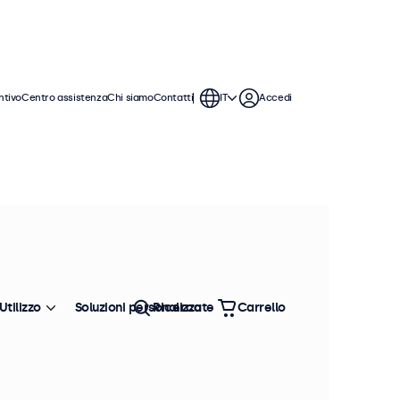
ntivo
Centro assistenza
Chi siamo
Contatti
IT
Accedi
o. Questi monitor touchscreen da 19
on i sistemi operativi Windows,
Utilizzo
Soluzioni personalizzate
Ricerca
Carrello
Ordina
Più venduto