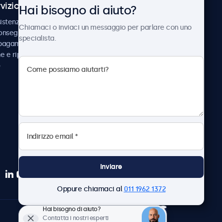
vizio Clienti
Chi siamo
Hai bisogno di aiuto?
istenza
Collaborazioni
Chiamaci o inviaci un messaggio per parlare con uno
consegna
Notizie e aggiornamenti
specialista.
 pagamento
Informazioni su
ne e riparazione
Beetronics
Lavora con noi
Termini e condizioni
Informativa sulla Privacy
Inviare
Oppure chiamaci al
011 1962 1372
Hai bisogno di aiuto?
Italiano
Contatta i nostri esperti