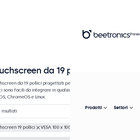
Preve
uchscreen da 19 pollici
hscreen da 19 pollici progettati per uso professionale e uso continu
ci sono facili da integrare in qualsiasi contesto e sono compatibili c
S, ChromeOS e Linux.
Prodotti
Settori
3
risultati
hscreen 19 pollici
VESA 100 x 100
Cancella i filtri