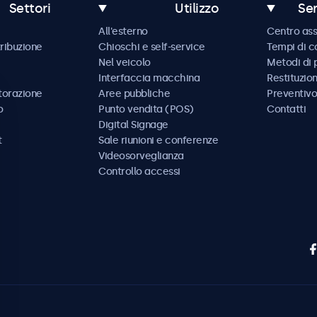
Settori
Utilizzo
Ser
All'esterno
Centro ass
tribuzione
Chioschi e self-service
Tempi di 
Nel veicolo
Metodi di
Interfaccia macchina
Restituzio
storazione
Aree pubbliche
Preventivo
o
Punto vendita (POS)
Contatti
Digital Signage
t
Sale riunioni e conferenze
Videosorveglianza
Controllo accessi