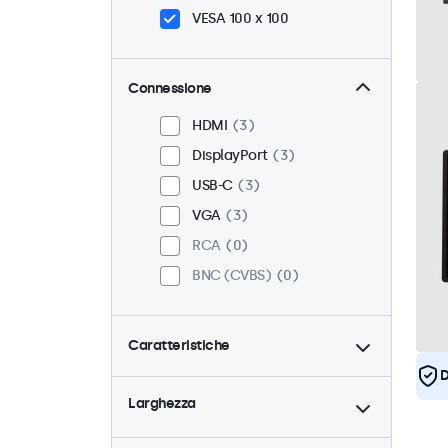
VESA 100 x 100
Connessione
HDMI
3
DisplayPort
3
USB-C
3
VGA
3
RCA
0
BNC (CVBS)
0
Caratteristiche
4:3 / 5:4
1
D
Larghezza
9-36 Volt
3
Dimmerabile
3