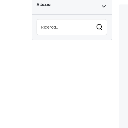
Altezza
Alta luminosità
1
Leggibile alla luce del sole
1
Resistente all'acqua (IP65)
3
Antipolvere (IP65)
3
Utilizzo continuo (24/7)
3
Antivandalismo
3
EN50155
3
eMark
3
DNV
3