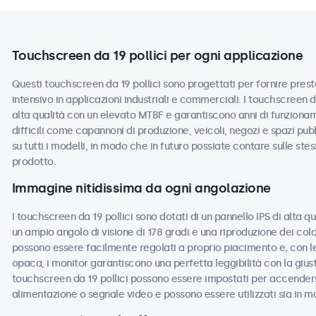
Touchscreen da 19 pollici per ogni applicazione
Questi touchscreen da 19 pollici sono progettati per fornire presta
intensivo in applicazioni industriali e commerciali. I touchscreen 
alta qualità con un elevato MTBF e garantiscono anni di funzionam
difficili come capannoni di produzione, veicoli, negozi e spazi pub
su tutti i modelli, in modo che in futuro possiate contare sulle ste
prodotto.
Immagine nitidissima da ogni angolazione
I touchscreen da 19 pollici sono dotati di un pannello IPS di alta q
un ampio angolo di visione di 178 gradi e una riproduzione dei colo
possono essere facilmente regolati a proprio piacimento e, con le 
opaca, i monitor garantiscono una perfetta leggibilità con la giusta
touchscreen da 19 pollici possono essere impostati per accende
alimentazione o segnale video e possono essere utilizzati sia in m