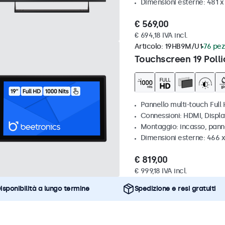
Dimensioni esterne: 481 
€ 569,00
€ 694,18 IVA incl.
Articolo:
19HB9M/U1
76 pezz
Touchscreen 19 Polli
Pannello multi-touch Full 
Connessioni: HDMI, Displ
Montaggio: incasso, pann
Dimensioni esterne: 466 
€ 819,00
€ 999,18 IVA incl.
isponibilità a lungo termine
Spedizione e resi gratuiti