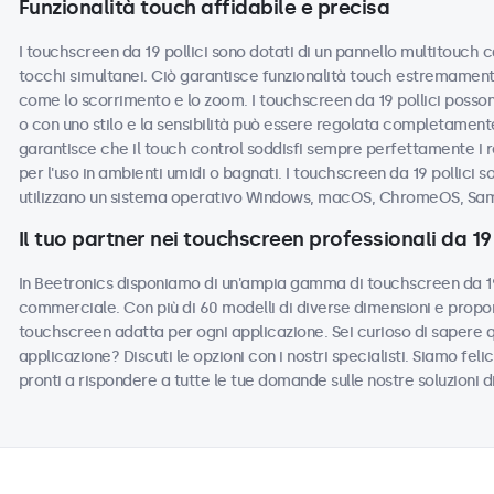
Funzionalità touch affidabile e precisa
I touchscreen da 19 pollici sono dotati di un pannello multitouch c
tocchi simultanei. Ciò garantisce funzionalità touch estremamente
come lo scorrimento e lo zoom. I touchscreen da 19 pollici posson
o con uno stilo e la sensibilità può essere regolata completamente
garantisce che il touch control soddisfi sempre perfettamente i r
per l'uso in ambienti umidi o bagnati. I touchscreen da 19 pollici s
utilizzano un sistema operativo Windows, macOS, ChromeOS, Sam
Il tuo partner nei touchscreen professionali da 19 
In Beetronics disponiamo di un'ampia gamma di touchscreen da 19 p
commerciale. Con più di 60 modelli di diverse dimensioni e propor
touchscreen adatta per ogni applicazione. Sei curioso di sapere 
applicazione? Discuti le opzioni con i nostri specialisti. Siamo felic
pronti a rispondere a tutte le tue domande sulle nostre soluzioni d