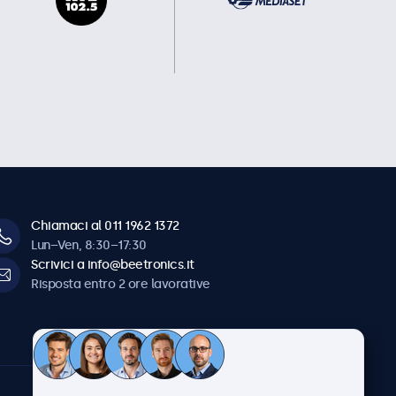
Chiamaci al 011 1962 1372
Lun–Ven, 8:30–17:30
Scrivici a info@beetronics.it
Risposta entro 2 ore lavorative