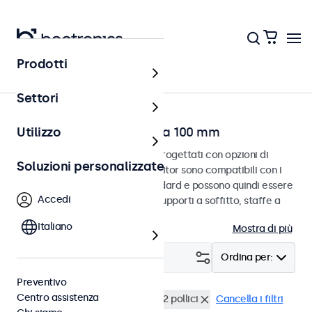
Prodotti
Home
Settori
Touchscreen con VESA da 100 mm
Utilizzo
Touchscreen VESA da 100 mm progettati con opzioni di
Soluzioni personalizzate
montaggio versatili. Questi monitor sono compatibili con i
sistemi di montaggio VESA standard e possono quindi essere
Accedi
collegati a supporti universali, supporti a soffitto, staffe a
parete e bracci per monitor.
Italiano
Mostra di più
Filtro (
1
)
Ordina per:
Preventivo
Centro assistenza
VESA 100 x 100
Touchscreen 32 pollici
Cancella i filtri