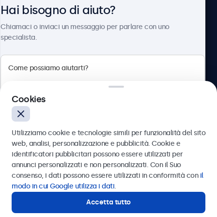
Hai bisogno di aiuto?
Chi siamo
Chiamaci o inviaci un messaggio per parlare con uno
specialista.
Beetronics
Cookies
Via Confienza, 10, 10121 Torino, Italia
4.8/5 la valutazione di 5000+ aziende
Utilizziamo cookie e tecnologie simili per funzionalità del sito
Italiano
web, analisi, personalizzazione e pubblicità. Cookie e
identificatori pubblicitari possono essere utilizzati per
Inviare
annunci personalizzati e non personalizzati. Con il Suo
consenso, i dati possono essere utilizzati in conformità con
il
Oppure chiamaci al
011 1962 1372
modo in cui Google utilizza i dati
.
Accetta tutto
Hai bisogno di aiuto?
Contatta i nostri esperti