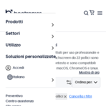
Prodotti
Home
Settori
Touchscreen da 22 pollici
Utilizzo
Touchscreen da 22 pollici progettati per uso professionale e
Soluzioni personalizzate
uso continuo. Questi monitor touchscreen da 22 pollici sono
facili da integrare in qualsiasi contesto e sono compatibili
Accedi
con i sistemi operativi Windows, macOS, ChromeOS e Linux.
Mostra di più
Italiano
Filtro (
0
)
Ordina per:
Preventivo
BNC (CVBS)
Touchscreen 22 pollici
Cancella i filtri
Centro assistenza