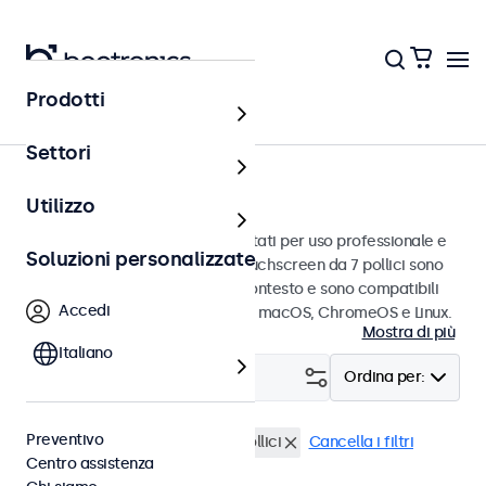
Prodotti
Home
Settori
Touchscreen da 7 pollici
Utilizzo
Touchscreen da 7 pollici progettati per uso professionale e
Soluzioni personalizzate
uso continuo. Questi monitor touchscreen da 7 pollici sono
facili da integrare in qualsiasi contesto e sono compatibili
Accedi
con i sistemi operativi Windows, macOS, ChromeOS e Linux.
Mostra di più
Italiano
Filtro (
0
)
Ordina per:
Preventivo
BNC (CVBS)
Touchscreen 7 pollici
Cancella i filtri
Centro assistenza