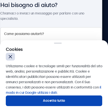
Hai bisogno di aiuto?
Chi siamo
Chiamaci o inviaci un messaggio per parlare con uno
specialista.
Beetronics
Cookies
Via Confienza, 10, 10121 Torino, Italia
4.8/5 la valutazione di 5000+ aziende
Utilizziamo cookie e tecnologie simili per funzionalità del sito
Italiano
web, analisi, personalizzazione e pubblicità. Cookie e
identificatori pubblicitari possono essere utilizzati per
Inviare
annunci personalizzati e non personalizzati. Con il Suo
consenso, i dati possono essere utilizzati in conformità con
il
Oppure chiamaci al
011 1962 1372
modo in cui Google utilizza i dati
.
Accetta tutto
Hai bisogno di aiuto?
Contatta i nostri esperti