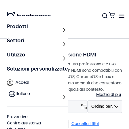
Prodotti
Home
Settori
Touchscreen con connessione HDMI
Utilizzo
Touchscreen HDMI progettati per uso professionale e uso
Soluzioni personalizzate
continuativo. Questi touchscreen HDMI sono compatibili con
i sistemi operativi Windows, macOS, ChromeOS e Linux e
Accedi
dispongono di opzioni di montaggio versatili che consentono
loro di integrarsi perfettamente qualsiasi contesto.
Italiano
Mostra di più
Filtro (
2
)
Ordina per:
Preventivo
Centro assistenza
HDMI
Touchscreen 22 pollici
Cancella i filtri