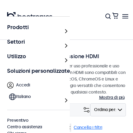
Prodotti
Home
Settori
Touchscreen con connessione HDMI
Utilizzo
Touchscreen HDMI progettati per uso professionale e uso
Soluzioni personalizzate
continuativo. Questi touchscreen HDMI sono compatibili con
i sistemi operativi Windows, macOS, ChromeOS e Linux e
Accedi
dispongono di opzioni di montaggio versatili che consentono
loro di integrarsi perfettamente qualsiasi contesto.
Italiano
Mostra di più
Filtro (
2
)
Ordina per:
Preventivo
Centro assistenza
HDMI
Touchscreen 27 pollici
Cancella i filtri