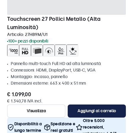
Touchscreen 27 Pollici Metallo (Alta
Luminosità)
Articolo:
27HB9M/U1
100+ pezzi disponibili
Pannello multi-touch Full HD ad alta luminosità
Connessioni: HDMI, DisplayPort, USB-C, VGA
Montaggio: incasso, pannello
Dimensioni esterne: 663 x 400 x 51 mm
€ 1.099,00
€ 1.340,78 IVA incl.
Visualizza
Aggiungi al carrello
Oltre 5.000
Disponibilità a
Spedizione e
recensioni,
lungo termine
resi gratuiti