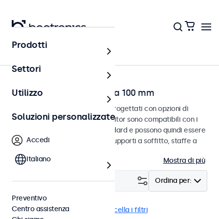
Prodotti
Home
Settori
Touchscreen con VESA da 100 mm
Utilizzo
Touchscreen VESA da 100 mm progettati con opzioni di
Soluzioni personalizzate
montaggio versatili. Questi monitor sono compatibili con i
sistemi di montaggio VESA standard e possono quindi essere
Accedi
collegati a supporti universali, supporti a soffitto, staffe a
parete e bracci per monitor.
Italiano
Mostra di più
Filtro (
12
)
Ordina per:
Preventivo
Centro assistenza
VESA 100 x 100
eMark
Cancella i filtri