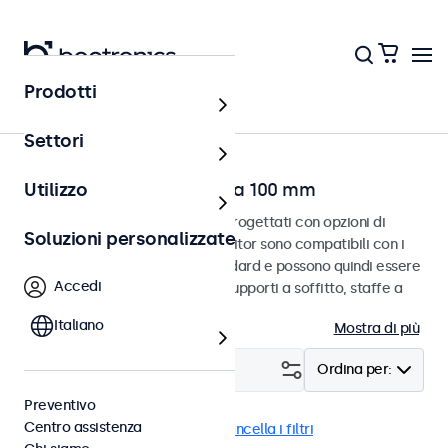
Prodotti
Home
Settori
Touchscreen con VESA da 100 mm
Utilizzo
Touchscreen VESA da 100 mm progettati con opzioni di
Soluzioni personalizzate
montaggio versatili. Questi monitor sono compatibili con i
sistemi di montaggio VESA standard e possono quindi essere
Accedi
collegati a supporti universali, supporti a soffitto, staffe a
parete e bracci per monitor.
Italiano
Mostra di più
Filtro (
12
)
Ordina per:
Preventivo
Centro assistenza
VESA 100 x 100
EN50155
Cancella i filtri