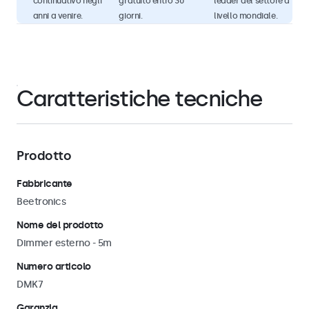
continuativo negli
gratuito entro 30
leader del settore a
anni a venire.
giorni.
livello mondiale.
Caratteristiche tecniche
Prodotto
Fabbricante
Beetronics
Nome del prodotto
Dimmer esterno - 5m
Numero articolo
DMK7
Garanzia