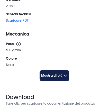
2 anni
Scheda tecnica
Scaricare PDF
Meccanica
Peso
100 gram
Colore
Nero
Lunghezza del cavo
Mostra di più
500 cm
Disegno tecnico (2D)
Scaricare PDF
Download
Fare clic per scaricare la documentazione del prodotto
Contenuto dell'imballo