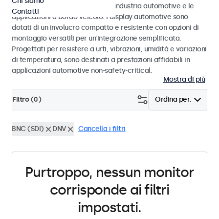
Chi siamo
agli standard eMark e SAE per l’industria automotive e le
Contatti
applicazioni a bordo veicolo. I display automotive sono
dotati di un involucro compatto e resistente con opzioni di
montaggio versatili per un’integrazione semplificata.
Progettati per resistere a urti, vibrazioni, umidità e variazioni
di temperatura, sono destinati a prestazioni affidabili in
applicazioni automotive non-safety-critical.
Mostra di più
Filtro (
0
)
Ordina per:
BNC (SDI)
DNV
Cancella i filtri
Purtroppo, nessun monitor
corrisponde ai filtri
impostati.